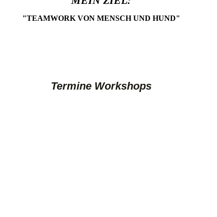
MEIN ZIEL:
"TEAMWORK VON MENSCH UND HUND"
Termine Workshops
6.02.2023 Geruchsdifferenzierung Anfänger
5.03.2023 Antigiftködertraining
2.04.2023 Geruchsdifferenzierung Fortgeschrittene